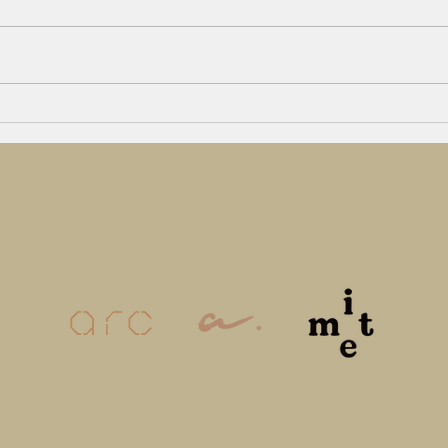
も多
数年ぶりに
みな
か？
か？
休み
りに
ング
場か