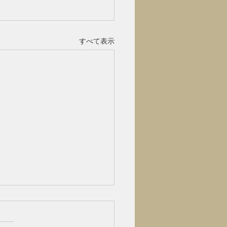
すべて表示
や大惨事
にちは！ お盆休み明けの方