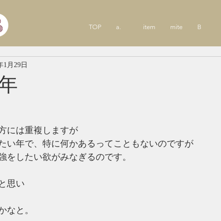
TOP
a.
item
mite
B
4年1月29日
年
方には重複しますが
たい年で、特に何かあるってこともないのですが
強をしたい欲がみなぎるのです。
と思い
かなと。