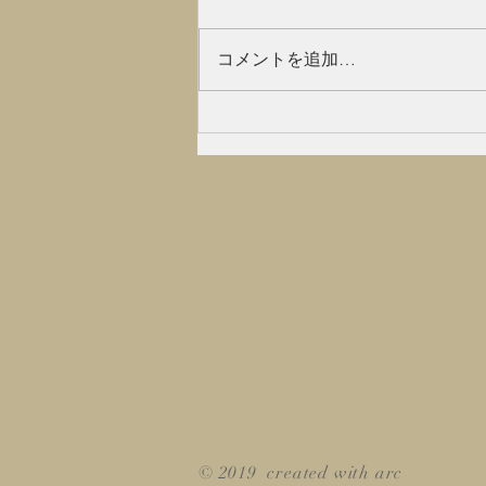
た 山怪という本がとても面白く
てどんどん読んでしまいます。
コメントを追加…
有名な本のようで既にご存知の方
も多いかと思いますが、、 山に
関係する人、マタギなどから聞い
た 山にまつわる不思議な体験を
本にまとめてあります。 近年、
山に入る人口も減り...
© 2019 created with arc